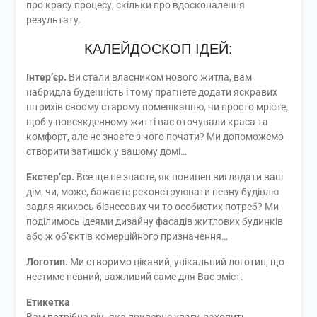
про красу процесу, скільки про вдосконалення
результату.
КАЛЕЙДОСКОП ІДЕЙ:
Інтер’єр.
Ви стали власником нового житла, вам
набридла буденність і тому прагнете додати яскравих
штрихів своєму старому помешканню, чи просто мрієте,
щоб у повсякденному житті вас оточували краса та
комфорт, але не знаєте з чого почати? Ми допоможемо
створити затишок у вашому домі…
Екстер’єр.
Все ще не знаєте, як повинен виглядати ваш
дім, чи, може, бажаєте реконструювати певну будівлю
задля якихось бізнесових чи то особистих потреб? Ми
поділимось ідеями дизайну фасадів житлових будинків
або ж об’єктів комерційного призначення…
Логотип.
Ми створимо цікавий, унікальний логотип, що
нестиме певний, важливий саме для Вас зміст.
Етикетка