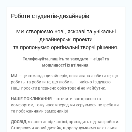
Роботи студентів-дизайнерів
МИ створюємо нові, яскраві та унікальні
дизайнерські проекти
та пропонуємо оригінальні творчі рішення.
Телефонуйте, пишіть та заходьте — є ідеї та
можливості їх втілення.
МИ
— це команда дизайнерів, покликана любити те, що
робить, та робити те, що любить, — якісно і з душею.
Наші проекти впевнено орієнтовані на майбутнє.
НАШЕ ПОКЛИКАННЯ
— оточити вас красою та
комфортом, тому насамперед ми керуємося потребами
та побажаннями замовників!
ДОСВІД
, як апетит під час їжі, приходить під час роботи.
Створюючи новий дизайн, щоразу думаємо не стільки