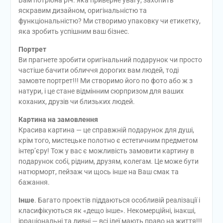
Вам потрібна річ. яка приверне увагу, захопить
яскравим дизайном, оригінальністю та
функціональністю? Ми створимо упаковку чи етикетку,
яка зробить успішним ваш бізнес.
Портрет
Ви прагнете зробити оригінальний подарунок чи просто
частіше бачити обличчя дорогих вам людей, тоді
замовте портрет!!! Ми створимо його по фото або ж з
натури, і це стане відмінним сюрпризом для ваших
коханих, друзів чи близьких людей.
Картина на замовлення
Красива картина — це справжній подарунок для душі,
крім того, мистецьке полотно є естетичним предметом
інтер’єру! Тож у вас є можливість замовити картину в
подарунок собі, рідним, друзям, колегам. Це може бути
натюрморт, пейзаж чи щось інше на Ваш смак та
бажання.
Інше
. Багато проектів піддаються особливій реалізації і
класифікуються як «дещо інше». Некомерційні, інакші,
ірраціональні та дивні — всі ідеї мають право на життя!!!