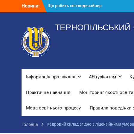
Перейти
Новини:
Що робить світлодизайнер
до
На спеціальності “Дизайн” вчимося
вмісту
створювати 3D-візуалізацію
Що таке Motion Design?
ТЕРНОПІЛЬСЬКИЙ 
Інформація про заклад
Абітурієнтам
К
Практичне навчання
Моніторинг якості освіти
Мова освітнього процесу
Правила поведінки 
Кадровий склад згідно з ліцензійними умов
Головна