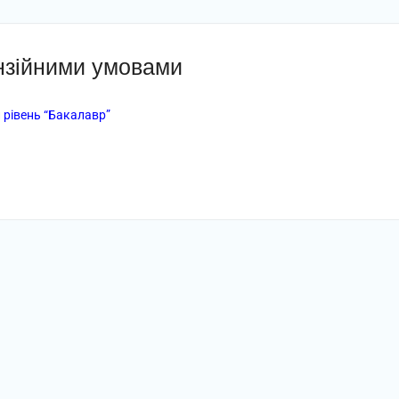
ензійними умовами
й рівень “Бакалавр”