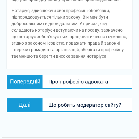
Нотаріус, здійснюючи свої професійні обов’язки,
підпорядковується тільки закону. Він має бути
добросовісним і відповідальним. У присязі, яку
складають нотаріуси вступаючи на посаду, зазначено,
що нотаріус зобов’язується працювати чесно і сумлінно,
згідно з законом і совістю, поважати права й законні
інтереси громадян та організацій, зберігати професійну
таємницю та берегти високе звання нотаріуса.
Навігація
Попередній
Попередній
Про професію адвоката
записів
запис:
Наступний
Далі
Що робить модератор сайту?
запис: