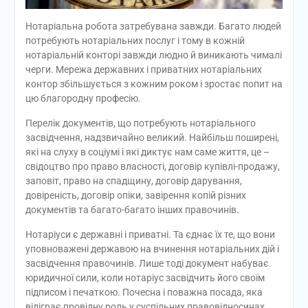
Нотаріальна робота затребувана завжди. Багато людей
потребують нотаріальних послуг і тому в кожній
нотаріальній конторі завжди людно й виникають чималі
черги. Мережа державних і приватних нотаріальних
контор збільшується з кожним роком і зростає попит на
цю благородну професію.
Перелік документів, що потребують нотаріального
засвідчення, надзвичайно великий. Найбільш поширені,
які на слуху в соціумі і які диктує нам саме життя, це –
свідоцтво про право власності, договір купівлі-продажу,
заповіт, право на спадщину, договір дарування,
довіреність, договір опіки, завірення копій різних
документів та багато-багато інших правочинів.
Нотаріуси є державні і приватні. Та єднає їх те, що вони
уповноважені державою на вчинення нотаріальних дій і
засвідчення правочинів. Лише тоді документ набуває
юридичної сили, коли нотаріус засвідчить його своїм
підписом і печаткою. Почесна і поважна посада, яка
відіграє провідну роль у суспільних правовідносинах.